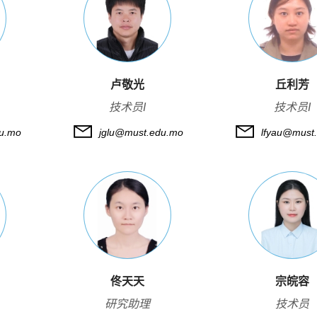
卢敬光
丘利芳
技术员I
技术员I
u.mo
jglu@must.edu.mo
lfyau@must
佟天天
宗皖容
研究助理
技术员