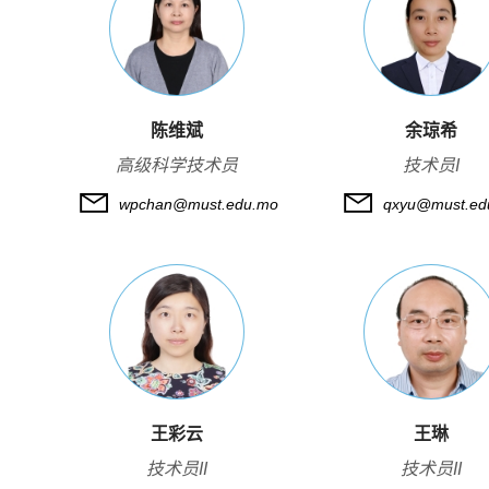
陈维斌
余琼希
高级科学技术员
技术员I
wpchan@must.edu.mo
qxyu@must.ed
王彩云
王琳
技术员II
技术员II