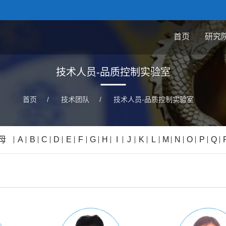
首页
研究
技术人员-品质控制实验室
首页
/
技术团队
/
技术人员-品质控制实验室
母
A
B
C
D
E
F
G
H
I
J
K
L
M
N
O
P
Q