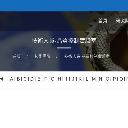
首頁
研究
技術人員-品質控制實驗室
首頁
/
技術團隊
/
技術人員-品質控制實驗室
母
A
B
C
D
E
F
G
H
I
J
K
L
M
N
O
P
Q