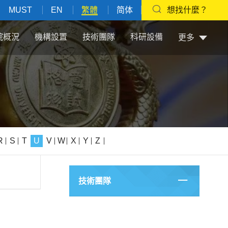
MUST
EN
繁體
简体
想找什麼？
院概況
機構設置
技術團隊
科研設備
更多
R
S
T
U
V
W
X
Y
Z
技術團隊