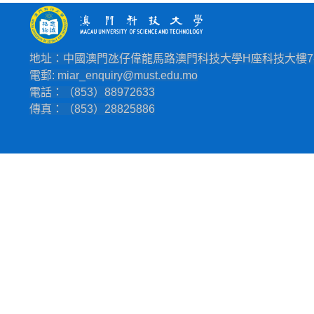
地址：中國澳門氹仔偉龍馬路澳門科技大學H座科技大樓7-
電郵: miar_enquiry@must.edu.mo
電話：（853）88972633
傳真：（853）28825886